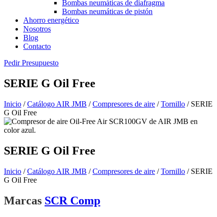
Bombas neumáticas de diafragma
Bombas neumáticas de pistón
Ahorro energético
Nosotros
Blog
Contacto
Pedir Presupuesto
SERIE G Oil Free
Inicio
/
Catálogo AIR JMB
/
Compresores de aire
/
Tornillo
/ SERIE
G Oil Free
SERIE G Oil Free
Inicio
/
Catálogo AIR JMB
/
Compresores de aire
/
Tornillo
/ SERIE
G Oil Free
Marcas
SCR Comp