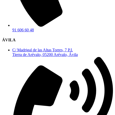
91 606 60 48
ÁVILA
C/ Madrigal de las Altas Torres, 7 P.I.
Tierra de Arévalo, 05200 Arévalo, Ávila