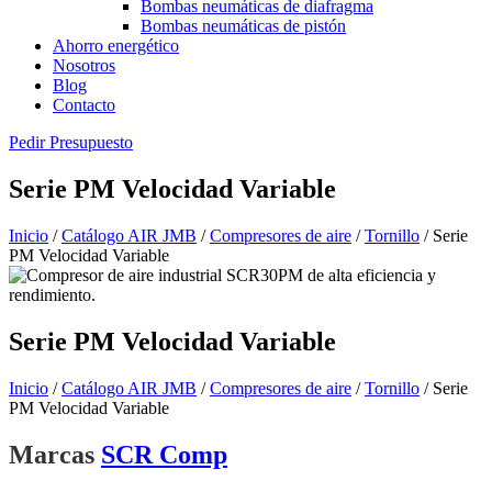
Bombas neumáticas de diafragma
Bombas neumáticas de pistón
Ahorro energético
Nosotros
Blog
Contacto
Pedir Presupuesto
Serie PM Velocidad Variable
Inicio
/
Catálogo AIR JMB
/
Compresores de aire
/
Tornillo
/ Serie
PM Velocidad Variable
Serie PM Velocidad Variable
Inicio
/
Catálogo AIR JMB
/
Compresores de aire
/
Tornillo
/ Serie
PM Velocidad Variable
Marcas
SCR Comp