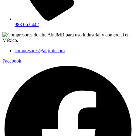
983 663 442
compresores@airjmb.com
Facebook