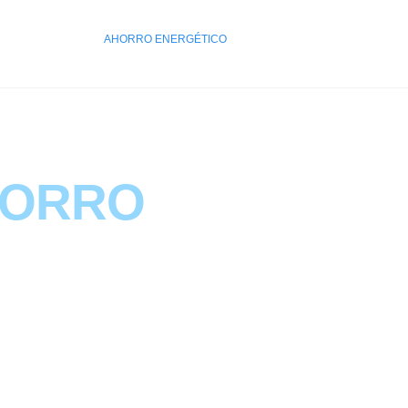
IO
CATÁLOGO
AHORRO ENERGÉTICO
NOSOTROS
BLOG
CONT
ORRO
ENERGÉT
Optimiza y ahorra costes con AIR JMB