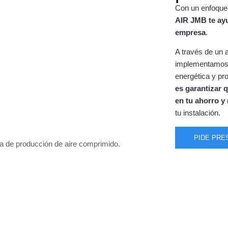
Con un enfoque 
AIR JMB te ayu
empresa
.
A través de un a
implementamos s
energética y pro
es garantizar 
en tu ahorro y
tu instalación.
PIDE PRE
Auditoría energética
Optimización del 
Realizamos un diagnóstico
Ajuste técnico y opera