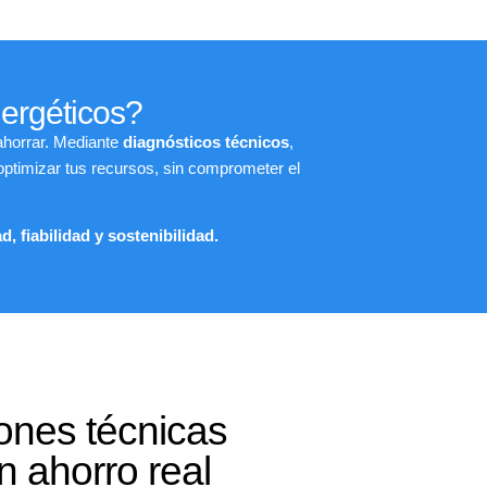
ergéticos?
ahorrar. Mediante
diagnósticos técnicos
,
ptimizar tus recursos, sin comprometer el
, fiabilidad y sostenibilidad.
ones técnicas
n ahorro real