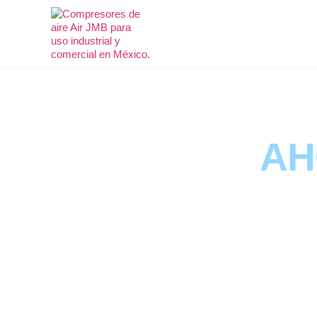
INIC
AH