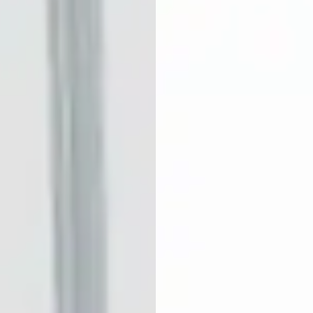
presión según el RD
en venta, instalación,
809/2021,
mantenimiento y
asegurando
reparación de
cumplimiento y
sistemas de aire
tranquilidad.
comprimido.