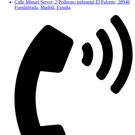
Calle Miguel Servet, 2 Polígono industrial El Palomo, 28946
Fuenlabrada, Madrid, España