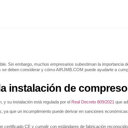
IO
CATÁLOGO
AHORRO ENERGÉTICO
NOSOTROS
BLOG
CONT
able. Sin embargo, muchos empresarios subestiman la importancia de c
ales se deben considerar y cómo AIRJMB.COM puede ayudarte a cumpli
la instalación de compreso
 y su instalación está regulada por el
Real Decreto 809/2021
que ada
s, ya que un incumplimiento puede derivar en sanciones económicas o
n certificado CE y cumplir con estándares de fabricación reconocido